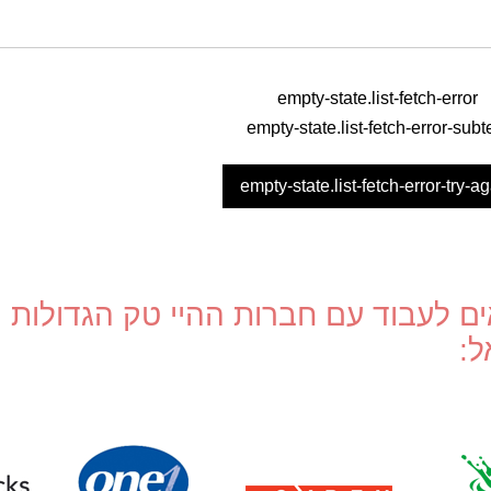
געגוע ותקוה
empty-state.list-fetch-error
empty-state.list-fetch-error-subt
empty-state.list-fetch-error-try-a
ים לעבוד עם חברות ההיי טק הגדולות
ל: