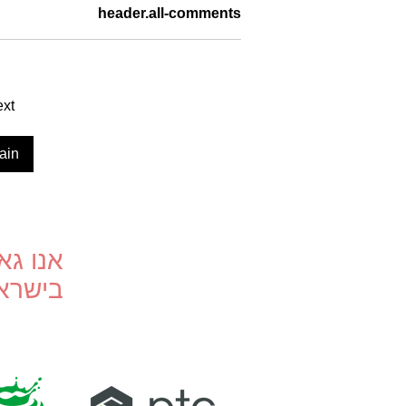
header.all-comments
לוח מודעות מגנטי
ext
gain
אנו גא
בישרא