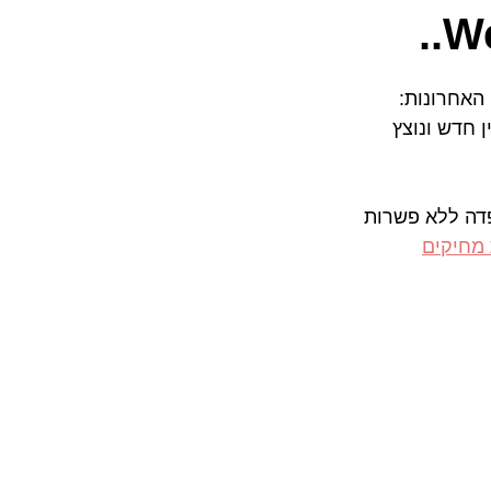
We
האחרונות: 
ספטמבר 6 קומות, כ 10,000 מ"ר בבניין חדש ונוצץ 
פדה ללא פשרות 
 מחיקים